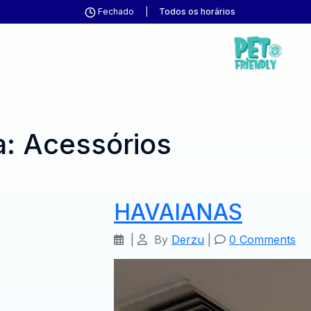
Fechado
|
Todos os horários
a:
Acessórios
HAVAIANAS
|
By
Derzu
|
0 Comments